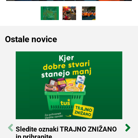
Recepti
Ostale novice
Sledite oznaki TRAJNO ZNIŽANO
Pri
in prihranite