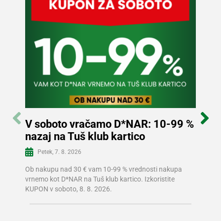
V soboto vračamo D*NAR: 10-99 %
Sle
nazaj na Tuš klub kartico
in p
Več informacij
Petek, 7. 8. 2026
Sre
Ob nakupu nad 30 € vam 10-99 % vrednosti nakupa
V Tušu
vrnemo kot D*NAR na Tuš klub kartico. Izkoristite
prizna
KUPON v soboto, 8. 8. 2026.
prihra
znižano
izdelk
trgovi