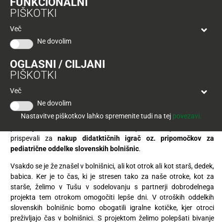
FUNKCIONALNI
Tuš
prikovala na bolniško posteljo.
PIŠKOTKI
klub
Ponudba
Hitri
velja
Več
nakup
O
do
Ne dovolim
Tuš
30.
V Tušu smo zavezani družbeno-odgovornim projektom, pri katerih
Trajno
klub
9.
se še posebej usmerjamo k pomoči potrebnim skupinam,
znižano
OGLASNI / CILJANI
kartici
2026
predvsem našim najmlajšim. Skladno z usmeritvijo so oblikovali
PIŠKOTKI
dobrodelni projekt Opremimo igralne kotičke pediatričnih
Tuš
Tuš
oddelkov bolnišnic.
Več
POGLEJTE IZDELKE
izdelki
klub
Ne dovolim
S projektom, ki bo potekal vse do ponedeljka, 5. marca, v vseh
potovanja
Novice
Nastavitve piškotkov lahko spremenite tudi na tej
povezavi.
Tuševih trgovinah širom Slovenije. V njej kupce pozivamo k nakupu
posebej označenih izdelkov na policah in preko nakupa bomo delež
Nagradne
prispevali za
nakup didatktičnih igrač oz. pripomočkov za
igre
pediatrične oddelke slovenskih bolnišnic
.
Vsakdo se je že znašel v bolnišnici, ali kot otrok ali kot starš, dedek,
Dodatna
babica. Ker je to čas, ki je stresen tako za naše otroke, kot za
ponudba
starše, želimo v Tušu v sodelovanju s partnerji dobrodelnega
projekta tem otrokom omogočiti lepše dni. V otroških oddelkih
Digitalni
slovenskih bolnišnic bomo obogatili igralne kotičke, kjer otroci
računi
preživljajo čas v bolnišnici. S projektom želimo polepšati bivanje