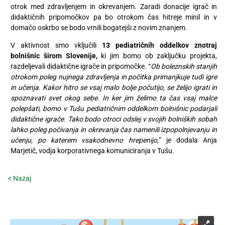
otrok med zdravljenjem in okrevanjem. Zaradi donacije igrač in
Recepti
didaktičnih pripomočkov pa bo otrokom čas hitreje minil in v
domačo oskrbo se bodo vrnili bogatejši z novim znanjem.
V aktivnost smo vključili
13 pediatričnih oddelkov znotraj
bolnišnic širom Slovenije,
ki jim bomo ob zaključku projekta,
razdeljevali didaktične igrače in pripomočke. “
Ob boleznskih stanjih
otrokom poleg nujnega zdravljenja in počitka primanjkuje tudi igre
in učenja. Kakor hitro se vsaj malo bolje počutijo, se želijo igrati in
spoznavati svet okog sebe. In ker jim želimo ta čas vsaj malce
polepšati, bomo v Tušu pediatričnim oddelkom bolnišnic podarjali
didaktične igrače. Tako bodo otroci odslej v svojih bolniških sobah
lahko poleg počivanja in okrevanja čas namenili izpopolnjevanju in
učenju, po katerem vsakodnevno hrepenijo,
” je dodala Anja
Marjetič, vodja korporativnega komuniciranja v Tušu.
< Nazaj