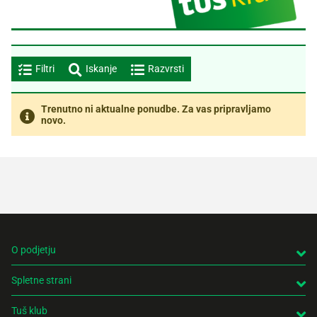
Recepti
Filtri
Iskanje
Razvrsti
Trenutno ni aktualne ponudbe. Za vas pripravljamo
novo.
O podjetju
Spletne strani
Tuš klub