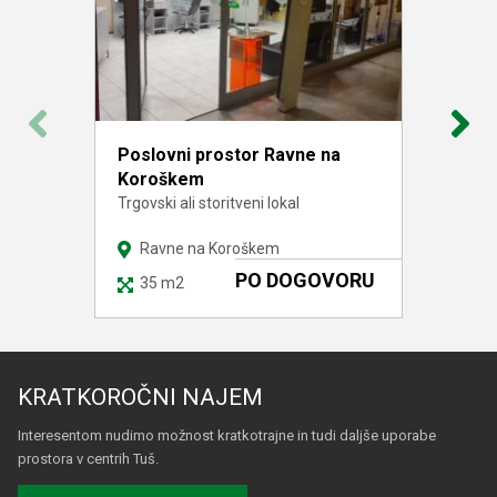
Poslovni prostor Ravne na
Koroškem
Oglejte si ponudbo
Trgovski ali storitveni lokal
Ravne na Koroškem
PO DOGOVORU
35 m2
KRATKOROČNI NAJEM
Interesentom nudimo možnost kratkotrajne in tudi daljše uporabe
prostora v centrih Tuš.