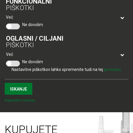
FUNKCIONALNI
PIŠKOTKI
Več
Ne dovolim
OGLASNI / CILJANI
PIŠKOTKI
Več
VPIŠITE
ISKALNI NIZ:
Ne dovolim
Nastavitve piškotkov lahko spremenite tudi na tej
povezavi.
Napredno iskanje
KUPUJETE