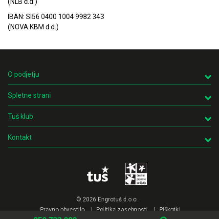
(NLB d.d.)
IBAN: SI56 0400 1004 9982 343
(NOVA KBM d.d.)
O podjetju
Spletne strani
Tuš klub
Kontakt
© 2026 Engrotuš d.o.o.
Pravno obvestilo
Politika zasebnosti
Piškotki