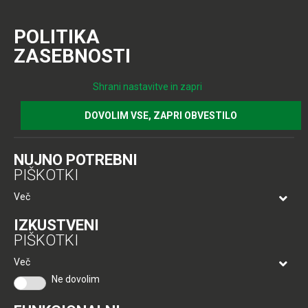
POLITIKA
ZASEBNOSTI
Shrani nastavitve in zapri
DOVOLIM VSE, ZAPRI OBVESTILO
NUJNO POTREBNI
PIŠKOTKI
NAJEM
PRODAJA NEPREMIČNIN
Več
Vas zanima najem nepremičnine?
IZKUSTVENI
Zemljišča za gradnjo stanovanjskih naselji
Oglejte si našo ponudbo.
PIŠKOTKI
VEČ O NEPREMIČNINAH
Več
NAJEM NEPREMIČNIN
Ne dovolim