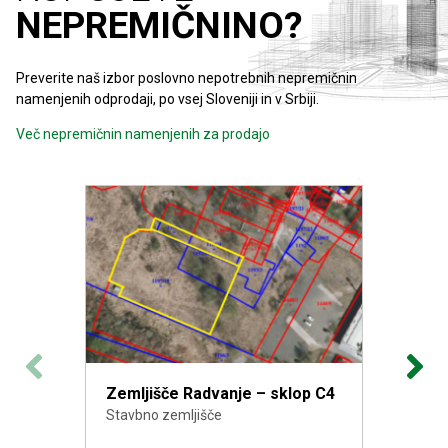
NEPREMIČNINO?
Preverite naš izbor poslovno nepotrebnih nepremičnin
namenjenih odprodaji, po vsej Sloveniji in v Srbiji.
Več nepremičnin namenjenih za prodajo
Zemljišče Radvanje – sklop C4
Stavbno zemljišče
Oglejte si ponudbo