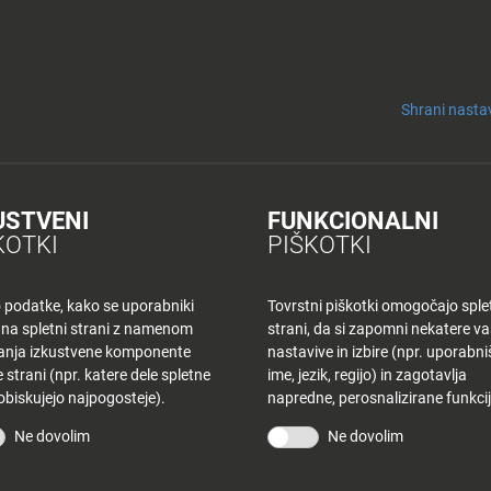
y
Tuš nepremičnine
AVNO
ZDRAVJE
GOSPODINJSTVO
ZA OTROKE
Akcije
Ak
Shrani nastav
ičeva
USTVENI
FUNKCIONALNI
KOTKI
PIŠKOTKI
TUŠ 
Gr
o podatke, kako se uporabniki
Tovrstni piškotki omogočajo sple
 na spletni strani z namenom
strani, da si zapomni nekatere v
Z
šanja izkustvene komponente
nastavive in izbire (npr. uporabn
 strani (npr. katere dele spletne
ime, jezik, regijo) in zagotavlja
 obiskujejo najpogosteje).
napredne, perosnalizirane funkcij
DELO
Ne dovolim
Ne dovolim
PON: 
TOR: 
SRE: 