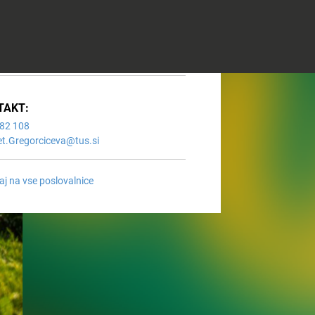
07:00 - 20:00
07:00 - 20:00
08:00 - 15:00
Zaprto
TAKT:
82 108
t.Gregorciceva@tus.si
aj na vse poslovalnice