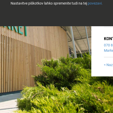
Nastavitve piškotkov lahko spremenite tudi na tej
povezavi.
ČET: 
PET: 
SOB: 
NED: 
KON
070 8
Marke
< Naz