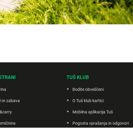
STRANI
TUŠ KLUB
vina
Bodite obveščeni
i in zabava
O Tuš klub kartici
&carry
Mobilna aplikacija Tuš
emičnine
Pogosta vprašanja in odgovori