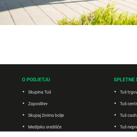
O PODJETJU
SPLETNE 
Skupina Tuš
Tuš trgo
Zaposlitev
Tuš centr
Skupaj živimo bolje
Tuš cash
Medijsko središče
Tuš nepr