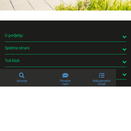
O podjetju
Spletne strani
Tuš klub
Kontakt
Iskanje
Povejte
Nakupovalni
nam
listek
© 2026 Engrotuš d.o.o.
Pravno obvestilo
Politika zasebnosti
Piškotki
Produkcija:
Creatim