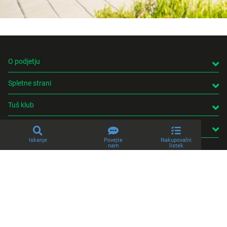
O podjetju
Spletne strani
Tuš klub
Kontakt
Iskanje
Povejte
Nakupovalni
nam
listek
© 2026 Engrotuš d.o.o.
Pravno obvestilo
Politika zasebnosti
Piškotki
Produkcija:
Creatim