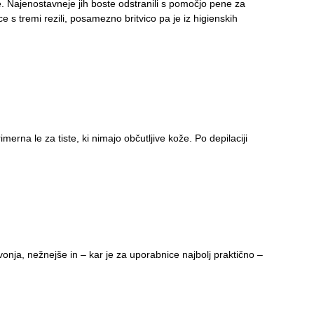
e. Najenostavneje jih boste odstranili s pomočjo pene za
ice s tremi rezili, posamezno britvico pa je iz higienskih
imerna le za tiste, ki nimajo
občutljive kože. Po depilaciji
onja, nežnejše in – kar je za uporabnice najbolj praktično –