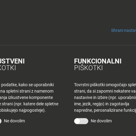
y
Tuš nepremičnine
AVNO
ZDRAVJE
GOSPODINJSTVO
ZA OTROKE
Akcije
Ak
Shrani nastav
epilacija
EPILACIJA
USTVENI
FUNKCIONALNI
KOTKI
PIŠKOTKI
o podatke, kako se uporabniki
Tovrstni piškotki omogočajo sple
 na spletni strani z namenom
strani, da si zapomni nekatere v
šanja izkustvene komponente
nastavive in izbire (npr. uporabn
istega, ki vam najbolj ustreza in poskrbite za nadležne dla
 strani (npr. katere dele spletne
ime, jezik, regijo) in zagotavlja
 obiskujejo najpogosteje).
napredne, perosnalizirane funkcij
Ne dovolim
Ne dovolim