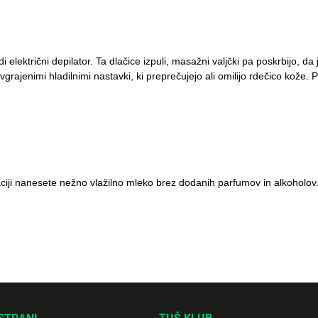
električni depilator. Ta dlačice izpuli, masažni valjčki pa poskrbijo, da
n vgrajenimi hladilnimi nastavki, ki preprečujejo ali omilijo rdečico kože
ciji nanesete nežno vlažilno mleko brez dodanih parfumov in alkoholov. 