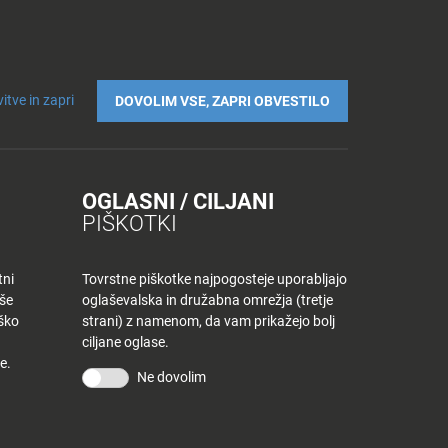
Prijavi se v Tuš klub profil
Včlani se v Tuš klub
tualno
Delovni časi
Iskanje
Povejte
Nakupovalni
itve in zapri
DOVOLIM VSE, ZAPRI OBVESTILO
nam
listek
OGLASNI / CILJANI
PIŠKOTKI
tni
Tovrstne piškotke najpogosteje uporabljajo
aše
oglaševalska in družabna omrežja (tretje
iško
strani) z namenom, da vam prikažejo bolj
čice.
ciljane oglase.
e.
Ne dovolim