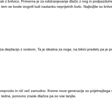
ak z britvico. Primerna je za odstranjevanje dlačic z nog in podpazduh
 s tem se boste izognili tudi nastanku neprijetnih bulic. Najboljše so britv
 za depilacijo z voskom. Ta je idealna za noge, na bikini predelu pa je pr
 preprosto in nič več zamudno. Kreme nove generacije so prijetnejšega v
 tedna, ponovno zrasle dlačice pa so vse tanjše.