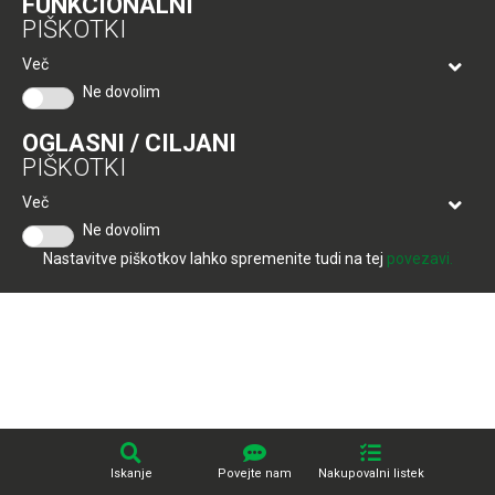
FUNKCIONALNI
Tuš
Produkcija:
Creatim
PIŠKOTKI
klub
Ponudba
Hitri
velja
Več
nakup
O
do
Ne dovolim
Tuš
30.
Trajno
klub
9.
znižano
OGLASNI / CILJANI
kartici
2026
PIŠKOTKI
Tuš
Tuš
Več
POGLEJTE IZDELKE
izdelki
klub
Ne dovolim
potovanja
Novice
Nastavitve piškotkov lahko spremenite tudi na tej
povezavi.
Nagradne
igre
Dodatna
ponudba
Digitalni
računi
Iskanje
Povejte nam
Nakupovalni listek