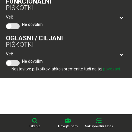
FUNKCIONALNI
Tuš
Produkcija:
Creatim
PIŠKOTKI
klub
Ponudba
Hitri
velja
Več
nakup
O
do
Ne dovolim
Tuš
30.
Trajno
klub
9.
znižano
OGLASNI / CILJANI
kartici
2026
PIŠKOTKI
Tuš
Tuš
Več
POGLEJTE IZDELKE
izdelki
klub
Ne dovolim
potovanja
Novice
Nastavitve piškotkov lahko spremenite tudi na tej
povezavi.
Nagradne
igre
Dodatna
ponudba
Digitalni
računi
Iskanje
Povejte nam
Nakupovalni listek