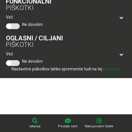
FUNKCIONALNI
Tuš
Produkcija:
Creatim
PIŠKOTKI
klub
Ponudba
Hitri
velja
Več
nakup
O
do
Ne dovolim
Tuš
30.
Trajno
klub
9.
znižano
OGLASNI / CILJANI
kartici
2026
PIŠKOTKI
Tuš
Tuš
Več
POGLEJTE IZDELKE
izdelki
klub
Ne dovolim
potovanja
Novice
Nastavitve piškotkov lahko spremenite tudi na tej
povezavi.
Nagradne
igre
Dodatna
ponudba
Digitalni
računi
Iskanje
Povejte nam
Nakupovalni listek